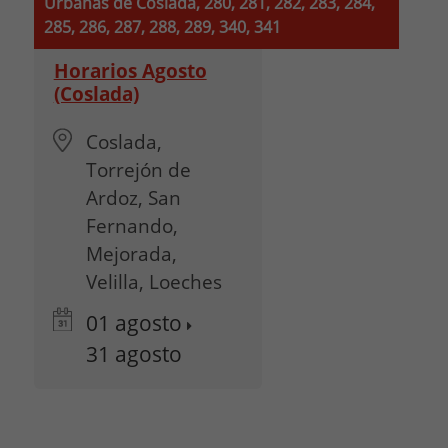
Urbanas de Coslada, 280, 281, 282, 283, 284,
285, 286, 287, 288, 289, 340, 341
Horarios Agosto
(Coslada)
Coslada,
Torrejón de
Ardoz, San
Fernando,
Mejorada,
Velilla, Loeches
01
agosto
31
agosto