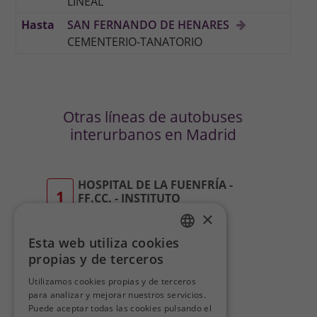
LINEAL
SAN FERNANDO DE HENARES
CEMENTERIO-TANATORIO
Otras líneas de autobuses
interurbanos en Madrid
HOSPITAL DE LA FUENFRÍA -
1
FF.CC. - INSTITUTO
×
Larrea
Esta web utiliza cookies
POLIDEPORTIVO-
SPANISH
4
VALLEFRESNOS/LA
propias y de terceros
SERRANILLA
SPANISH
Utilizamos cookies propias y de terceros
Larrea
para analizar y mejorar nuestros servicios.
Puede aceptar todas las cookies pulsando el
TORRELODONES-HOYO DE