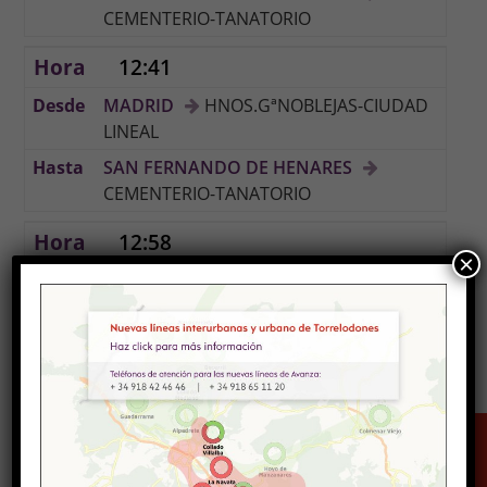
CEMENTERIO-TANATORIO
12:41
MADRID
HNOS.GªNOBLEJAS-CIUDAD
LINEAL
SAN FERNANDO DE HENARES
CEMENTERIO-TANATORIO
12:58
×
MADRID
HNOS.GªNOBLEJAS-CIUDAD
LINEAL
SAN FERNANDO DE HENARES
CEMENTERIO-TANATORIO
13:15
Valoración
MADRID
HNOS.GªNOBLEJAS-CIUDAD
LINEAL