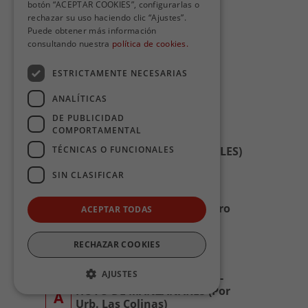
botón “ACEPTAR COOKIES”, configurarlas o
610
MANZANARES-COLMENAR
rechazar su uso haciendo clic “Ajustes”.
VIEJO
Puede obtener más información
Larrea
consultando nuestra
política de cookies.
MADRID (Moncloa)-
ESTRICTAMENTE NECESARIAS
611
TORRELODONES-HOYO DE
MANZANARES
ANALÍTICAS
Larrea
DE PUBLICIDAD
COMPORTAMENTAL
MADRID (Moncloa)-
612
TÉCNICAS O FUNCIONALES
TORRELODONES (LOS ROBLES)
Larrea
SIN CLASIFICAR
MADRID (Moncloa)-
613
TORRELODONES (Por Centro
ACEPTAR TODAS
Comercial)
Larrea
RECHAZAR COOKIES
MADRID
611-
AJUSTES
(Moncloa)TORRELODONES-
HOYO DE MANZANARES (Por
A
Urb. Las Colinas)