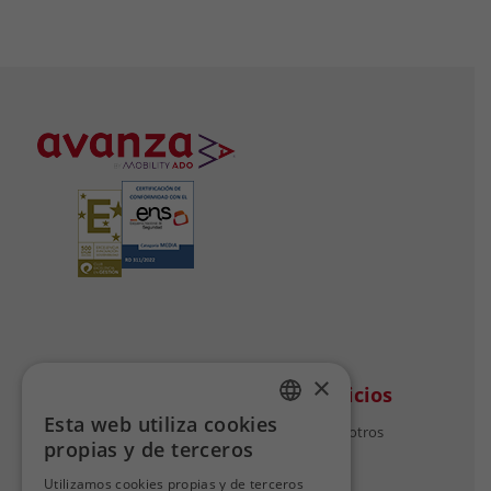
×
Avanza
Otros servicios
Esta web utiliza cookies
Quiénes somos
Trabaja con nosotros
SPANISH
propias y de terceros
Nuestro compromiso
SPANISH
Nuestro equipo
Utilizamos cookies propias y de terceros