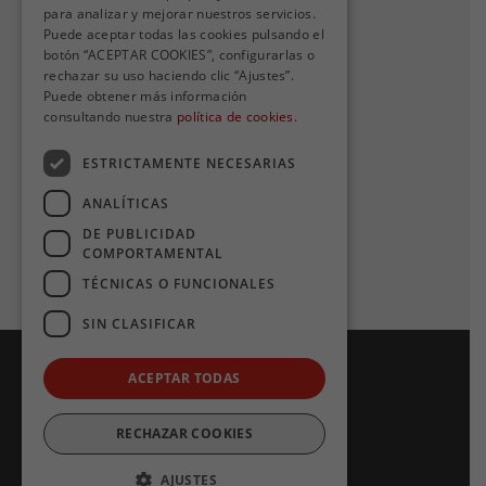
Avanza en cifras
para analizar y mejorar nuestros servicios.
Puede aceptar todas las cookies pulsando el
botón “ACEPTAR COOKIES”, configurarlas o
rechazar su uso haciendo clic “Ajustes”.
Puede obtener más información
Contacto
consultando nuestra
política de cookies.
Contacta con nosotros
ESTRICTAMENTE NECESARIAS
Quejas y sugerencias
ANALÍTICAS
info.cercanias.madrid@avan
DE PUBLICIDAD
COMPORTAMENTAL
zagrupo.com
TÉCNICAS O FUNCIONALES
SIN CLASIFICAR
© 2019 Avanza. Todos
los derechos
ACEPTAR TODAS
reservados.
Declaración de Accesibilidad
Aviso Legal
RECHAZAR COOKIES
Política de Privacidad
Política de Cookies
Mapa del sitio
AJUSTES