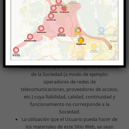
producidos al Usuario que traigan causa en
fallos o desconexiones en las redes de
telecomunicaciones que produzcan la
suspensión, cancelación o interrupción del
servicio del Sitio Web durante la prestación
del mismo o con carácter previo. A este
respecto, el Usuario reconoce que el acceso
al Sitio Web requiere de servicios
suministrados por terceros ajenos al control
de la Sociedad (a modo de ejemplo:
operadores de redes de
telecomunicaciones, proveedores de acceso,
etc.) cuya fiabilidad, calidad, continuidad y
funcionamiento no corresponde a la
Sociedad.
La utilización que el Usuario pueda hacer de
los materiales de este Sitio Web, ya sean