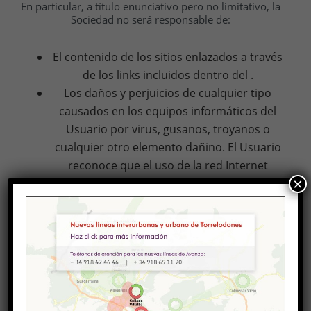
En particular, a título enunciativo pero no limitativo, la
Sociedad no será responsable de:
El contenido de los sitios enlazados a través
de los links incluidos dentro del .
Los daños y perjuicios de cualquier tipo
causados en los equipos informáticos del
Usuario por virus, gusanos, troyanos o
cualquier otro elemento dañino. El Usuario
reconoce que el uso de la red Internet
×
supone la asunción de un riesgo de que sus
equipos informáticos puedan ser afectados
por los elementos antes enunciados. A tal
efecto, corresponde al Usuario, en todo
caso, la disponibilidad de herramientas
adecuadas para la detección y eliminación
de programas electrónicos dañinos.
Los daños y perjuicios de cualquier tipo