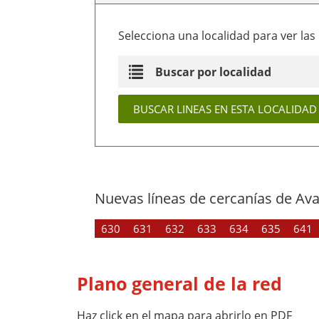
Selecciona una localidad para ver las 
Nuevas líneas de cercanías de Av
630
631
632
633
634
635
641
Plano general de la red
Haz click en el mapa para abrirlo en PDF