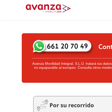
Avanza Movilidad Integral, S.L.U. tratará tus dato
no equiparable al europeo. Consulta otros medio
Por su recorrido