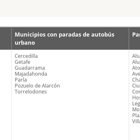
Municipios con paradas de autobús
Pa
urbano
Cercedilla
Als
Getafe
Al
Guadarrama
At
Majadahonda
Ave
Parla
Ch
Pozuelo de Alarcón
Ciu
Torrelodones
Con
Hos
Leg
Mo
Pla
Vil