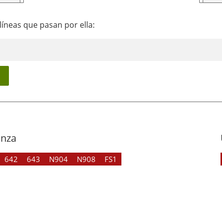
líneas que pasan por ella:
anza
642
643
N904
N908
FS1