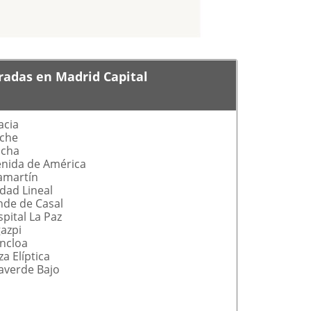
radas en Madrid Capital
acia
uche
ocha
nida de América
amartín
dad Lineal
de de Casal
pital La Paz
azpi
ncloa
za Elíptica
laverde Bajo