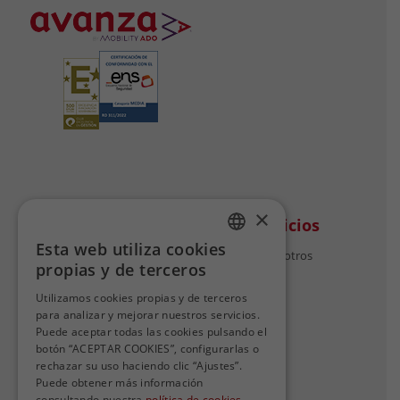
×
Avanza
Otros servicios
Esta web utiliza cookies
Quiénes somos
Trabaja con nosotros
SPANISH
propias y de terceros
Nuestro compromiso
SPANISH
Nuestro equipo
Utilizamos cookies propias y de terceros
Avanza en cifras
para analizar y mejorar nuestros servicios.
Puede aceptar todas las cookies pulsando el
botón “ACEPTAR COOKIES”, configurarlas o
rechazar su uso haciendo clic “Ajustes”.
Puede obtener más información
Contacto
consultando nuestra
política de cookies.