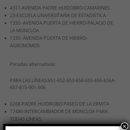
4311-AVENIDA PADRE HUIDOBRO-CAMARINES
23-ESCUELA UNIVERSITARIA DE ESTADISTICA
1335- AVENIDA PUERTA DE HIERRO-PALACIO DE
LA MONCLOA
1333- AVENIDA PUERTA DE HIERRO-
AGRONOMOS
Paradas alternativas:
PARA LAS LÍNEAS:651-652-653-654-655-656-656A-
657-815-901-906
6268-PADRE HUIDROBO-PASEO DE LA ERMITA
17480-INTERCAMBIADOR DE MONCLOA PARA
TODAS LÍNEAS
×