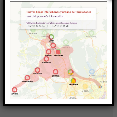
LÍNEA 658-902:
3451-CARRETERA DE CASTILLA-PASEO LA
RINCONADA
Líneas Afectadas:
651-652-653-654-655-656-
656A-657-658-815-N901-N902-N906
Volver a todos los avisos