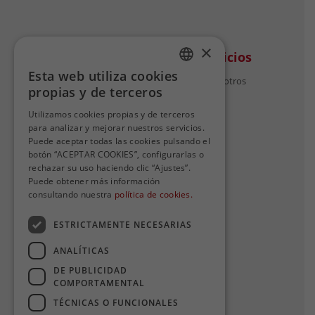
×
Avanza
Otros servicios
Esta web utiliza cookies
Quiénes somos
Trabaja con nosotros
SPANISH
propias y de terceros
Nuestro compromiso
SPANISH
Nuestro equipo
Utilizamos cookies propias y de terceros
Avanza en cifras
para analizar y mejorar nuestros servicios.
Puede aceptar todas las cookies pulsando el
botón “ACEPTAR COOKIES”, configurarlas o
rechazar su uso haciendo clic “Ajustes”.
Puede obtener más información
Contacto
consultando nuestra
política de cookies.
Contacta con nosotros
ESTRICTAMENTE NECESARIAS
Quejas y sugerencias
ANALÍTICAS
info.cercanias.madrid@avan
DE PUBLICIDAD
COMPORTAMENTAL
zagrupo.com
TÉCNICAS O FUNCIONALES