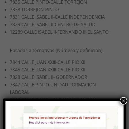
7835 CALLE PINTO-CALLE TORREJON
7838 TORREJON-PINTO
7831 CALLE ISABEL II-CALLE INDEPENDENCIA
7829 CALLE ISABEL II-CENTRO DE SALUD
12289 CALLE ISABEL II-FERNANDO III EL SANTO
Paradas alternativas (Número y definición):
7844 CALLE JUAN XXIII-CALLE PIO XII
7845 CALLE JUAN XXIII-CALLE PIO XII
7828 CALLE ISABEL II- GOBERNADOR
7847 CALLE PINTO-UNIDAD FORMACION
LABORAL
7848 CALLE PINTO-UNIDAD FORMACION
×
LABORAL
16118 CALLE FERNANDO III EL SANTO-ALFONSO X
EL SABIO