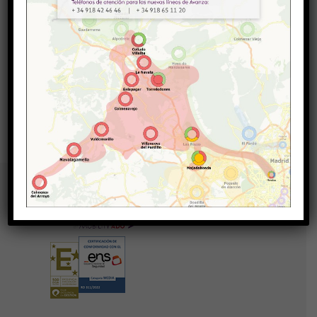
19127 JAIME-ISABEL II
Líneas Afectadas:
461
-
L1
-
L2
Volver a todos los avisos