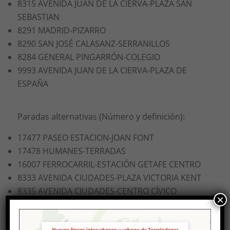
8315 AVENIDA JUAN DE LA CIERVA-PLAZA SAN
SEBASTIAN
8291 MADRID-PIZARRO
8290 SAN JOSÉ CALASANZ-SERRANILLOS
8284 GENERAL PINGARRÓN-COLEGIO
9993 AVENIDA JUAN DE LA CIERVA-PLAZA DE
ESPAÑA
Paradas alternativas (Número y definición):
17477 PASEO ESTACION-JOAN FONT
17478 HUMANES-TERRADAS
16007 FERROCARRIL-ESTACIÓN GETAFE CENTRO
8333 AVENIDA CIUDADES-PLAZA VICTORIA KENT
8335 AVENIDA CIUDADES-CENTRO CÍVICO
×
10813 AVENIDA ESPAÑA-AVENIDA CIUDADES
10814 AVENIDA ESPAÑA-GERONA