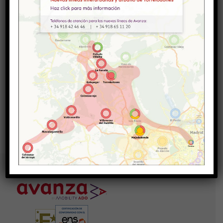
8332 AVENIDA ESPAÑA-ESTACIÓN JUAN DE LA
CIERVA
20432 AVENIDA FEDERICA MONTSENY-
RESIDENCIA DE ESTUDIANTES
Líneas Afectadas:
441-442-448-455
Volver a todos los avisos