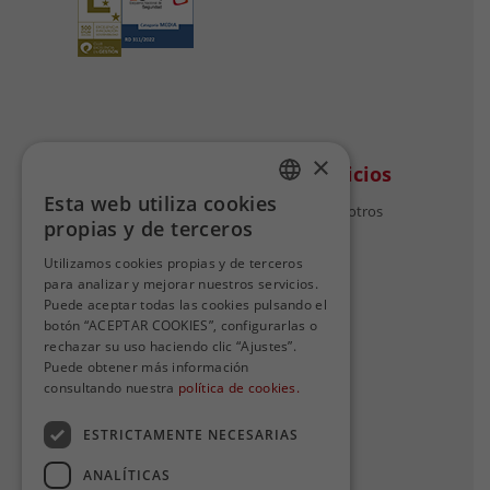
×
Avanza
Otros servicios
Esta web utiliza cookies
Quiénes somos
Trabaja con nosotros
SPANISH
propias y de terceros
Nuestro compromiso
SPANISH
Nuestro equipo
Utilizamos cookies propias y de terceros
Avanza en cifras
para analizar y mejorar nuestros servicios.
Puede aceptar todas las cookies pulsando el
botón “ACEPTAR COOKIES”, configurarlas o
rechazar su uso haciendo clic “Ajustes”.
Puede obtener más información
Contacto
consultando nuestra
política de cookies.
Contacta con nosotros
ESTRICTAMENTE NECESARIAS
Quejas y sugerencias
ANALÍTICAS